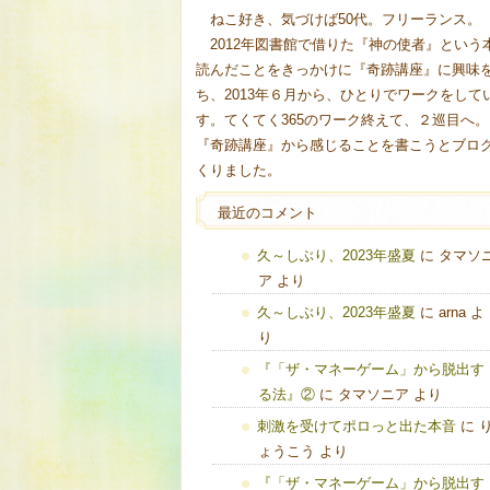
ねこ好き、気づけば50代。フリーランス。
2012年図書館で借りた『神の使者』という
読んだことをきっかけに『奇跡講座』に興味
ち、2013年６月から、ひとりでワークをして
す。てくてく365のワーク終えて、２巡目へ。
『奇跡講座』から感じることを書こうとブロ
くりました。
最近のコメント
久～しぶり、2023年盛夏
に
タマソ
ア
より
久～しぶり、2023年盛夏
に
arna
よ
り
『「ザ・マネーゲーム」から脱出す
る法』②
に
タマソニア
より
刺激を受けてポロっと出た本音
に
ょうこう
より
『「ザ・マネーゲーム」から脱出す