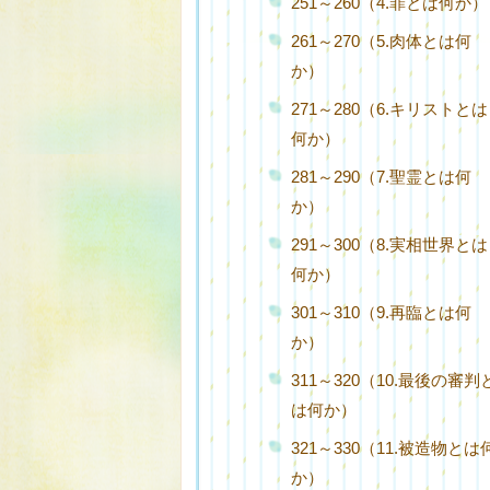
251～260（4.罪とは何か）
261～270（5.肉体とは何
か）
271～280（6.キリストとは
何か）
281～290（7.聖霊とは何
か）
291～300（8.実相世界とは
何か）
301～310（9.再臨とは何
か）
311～320（10.最後の審判
は何か）
321～330（11.被造物とは
か）