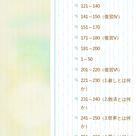
121～140
141～150（復習Ⅳ）
151～170
171～180（復習Ⅴ）
181～200
1～50
201～220（復習Ⅵ）
221～230（1.赦しとは何
か）
231～240（2.救済とは何
か）
241～250（3.世界とは何
か）