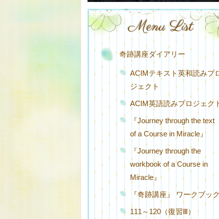
Menu List
奇跡講座ダイアリー
ACIMテキスト英和読みプ
ジェクト
ACIM英語読みプロジェク
『Journey through the text
of a Course in Miracle』
『Journey through the
workbook of a Course in
Miracle』
『奇跡講座』 ワークブッ
111～120（復習Ⅲ）