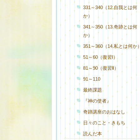
331～340（12.自我とは何
か）
341～350（13.奇跡とは何
か）
351～360（14.私とは何か
51～60（復習Ⅰ）
81～90（復習Ⅱ）
91～110
最終課題
『神の使者』
奇跡講座のおはなし
日々のこと・きもち
読んだ本