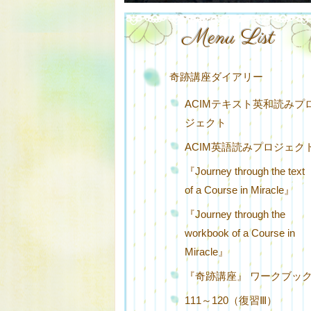
Menu List
奇跡講座ダイアリー
ACIMテキスト英和読みプ
ジェクト
ACIM英語読みプロジェク
『Journey through the text
of a Course in Miracle』
『Journey through the
workbook of a Course in
Miracle』
『奇跡講座』 ワークブッ
111～120（復習Ⅲ）