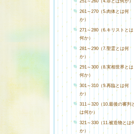
251～260（4.罪とは何か）
261～270（5.肉体とは何
か）
271～280（6.キリストとは
何か）
281～290（7.聖霊とは何
か）
291～300（8.実相世界とは
何か）
301～310（9.再臨とは何
か）
311～320（10.最後の審判
は何か）
321～330（11.被造物とは
か）