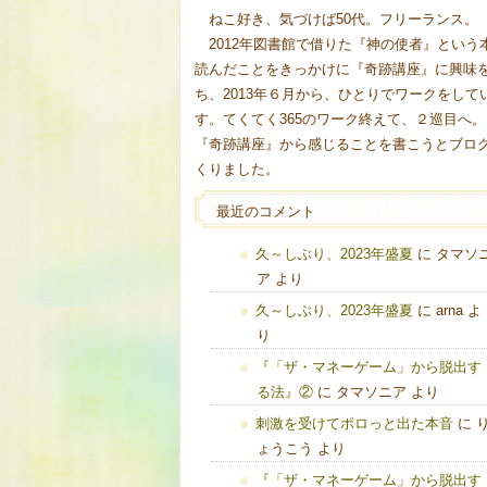
ねこ好き、気づけば50代。フリーランス。
2012年図書館で借りた『神の使者』という
読んだことをきっかけに『奇跡講座』に興味
ち、2013年６月から、ひとりでワークをして
す。てくてく365のワーク終えて、２巡目へ。
『奇跡講座』から感じることを書こうとブロ
くりました。
最近のコメント
久～しぶり、2023年盛夏
に
タマソ
ア
より
久～しぶり、2023年盛夏
に
arna
よ
り
『「ザ・マネーゲーム」から脱出す
る法』②
に
タマソニア
より
刺激を受けてポロっと出た本音
に
ょうこう
より
『「ザ・マネーゲーム」から脱出す