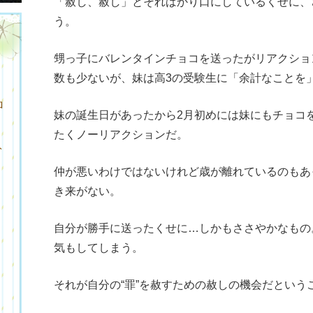
「赦し、赦し」とそればかり口にしているくせに、
う。
甥っ子にバレンタインチョコを送ったがリアクショ
数も少ないが、妹は高3の受験生に「余計なことを
ロ
妹の誕生日があったから2月初めには妹にもチョコ
たくノーリアクションだ。
ト
仲が悪いわけではないけれど歳が離れているのもあ
き来がない。
自分が勝手に送ったくせに…しかもささやかなもの
気もしてしまう。
ク
それが自分の“罪”を赦すための赦しの機会だという