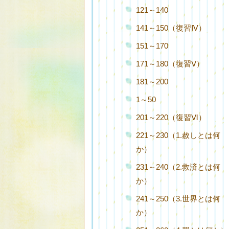
121～140
141～150（復習Ⅳ）
151～170
171～180（復習Ⅴ）
181～200
1～50
201～220（復習Ⅵ）
221～230（1.赦しとは何
か）
231～240（2.救済とは何
か）
241～250（3.世界とは何
か）