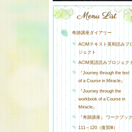
Menu List
奇跡講座ダイアリー
ACIMテキスト英和読みプ
ジェクト
ACIM英語読みプロジェク
『Journey through the text
of a Course in Miracle』
『Journey through the
workbook of a Course in
Miracle』
『奇跡講座』 ワークブッ
111～120（復習Ⅲ）