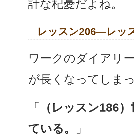
計な杞憂だよね。
レッスン206―レッ
ワークのダイアリ
が長くなってしま
「
（レッスン186
ている。
」