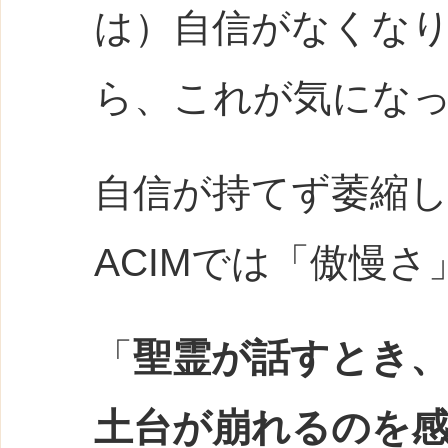
は）自信がなくな
ら、これが気にな
自信が持てず萎縮
ACIMでは「傲慢
「
聖霊が話すとき
土台が崩れるのを