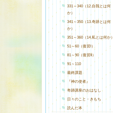
331～340（12.自我とは何
か）
341～350（13.奇跡とは何
か）
351～360（14.私とは何か
51～60（復習Ⅰ）
81～90（復習Ⅱ）
91～110
最終課題
『神の使者』
奇跡講座のおはなし
日々のこと・きもち
読んだ本