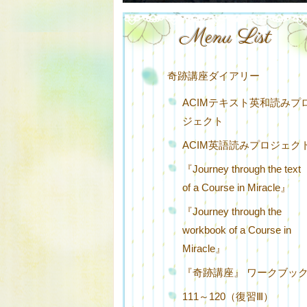
Menu List
奇跡講座ダイアリー
ACIMテキスト英和読みプ
ジェクト
ACIM英語読みプロジェク
『Journey through the text
of a Course in Miracle』
『Journey through the
workbook of a Course in
Miracle』
『奇跡講座』 ワークブッ
111～120（復習Ⅲ）