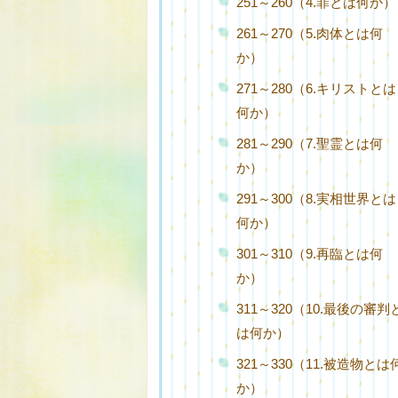
251～260（4.罪とは何か）
261～270（5.肉体とは何
か）
271～280（6.キリストとは
何か）
281～290（7.聖霊とは何
か）
291～300（8.実相世界とは
何か）
301～310（9.再臨とは何
か）
311～320（10.最後の審判
は何か）
321～330（11.被造物とは
か）