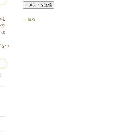
本を
← 戻る
を持
いま
グをつ
ニ
り