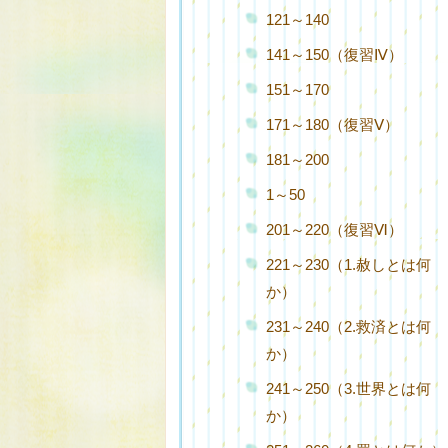
121～140
141～150（復習Ⅳ）
151～170
171～180（復習Ⅴ）
181～200
1～50
201～220（復習Ⅵ）
221～230（1.赦しとは何
か）
231～240（2.救済とは何
か）
241～250（3.世界とは何
か）