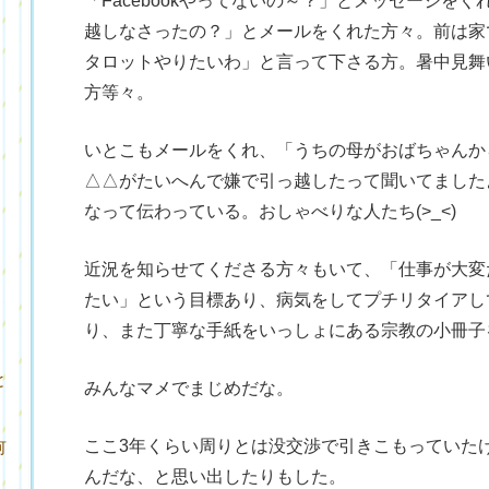
「Facebookやってないの～？」とメッセージを
越しなさったの？」とメールをくれた方々。前は家
タロットやりたいわ」と言って下さる方。暑中見舞
方等々。
いとこもメールをくれ、「うちの母がおばちゃんか
△△がたいへんで嫌で引っ越したって聞いてました
なって伝わっている。おしゃべりな人たち(>_<)
近況を知らせてくださる方々もいて、「仕事が大変
たい」という目標あり、病気をしてプチリタイアし
り、また丁寧な手紙をいっしょにある宗教の小冊子
と
みんなマメでまじめだな。
ここ3年くらい周りとは没交渉で引きこもっていた
何
んだな、と思い出したりもした。