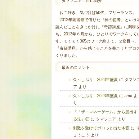
タマソニア：自己紹介
ねこ好き、気づけば50代。フリーランス。
2012年図書館で借りた『神の使者』という
読んだことをきっかけに『奇跡講座』に興味
ち、2013年６月から、ひとりでワークをして
す。てくてく365のワーク終えて、２巡目へ。
『奇跡講座』から感じることを書こうとブロ
くりました。
最近のコメント
久～しぶり、2023年盛夏
に
タマソ
ア
より
久～しぶり、2023年盛夏
に
arna
よ
り
『「ザ・マネーゲーム」から脱出す
る法』②
に
タマソニア
より
刺激を受けてポロっと出た本音
に
ょうこう
より