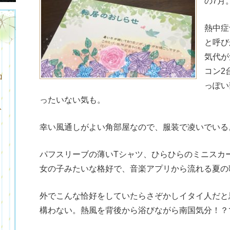
の7月
熱中症
と呼び
気代が
コン2
ロ
っぽい
ったいない気も。
ト
幸い風通しがよい角部屋なので、服装で凌いでいる
パフスリーブの薄いTシャツ、ひらひらのミニスカー
女の子みたいな格好で、音楽アプリから流れる夏の
外でこんな恰好をしていたらさぞかしイタイ人だと
ク
構わない。熱風を背後から浴びながら南国気分！？