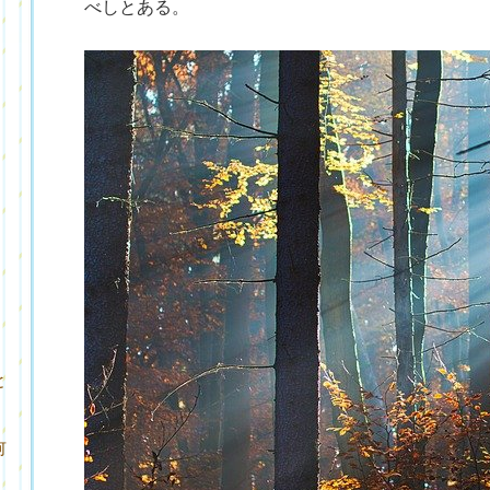
べしとある。
と
何