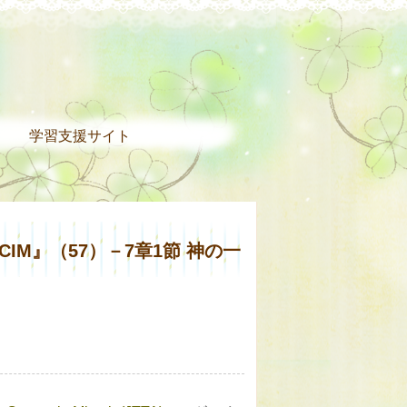
。
学習支援サイト
 of ACIM』（57）－7章1節 神の一