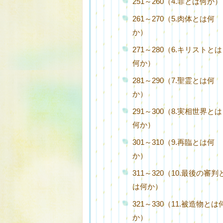
251～260（4.罪とは何か）
261～270（5.肉体とは何
か）
271～280（6.キリストとは
何か）
281～290（7.聖霊とは何
か）
291～300（8.実相世界とは
何か）
301～310（9.再臨とは何
か）
311～320（10.最後の審判
は何か）
321～330（11.被造物とは
か）