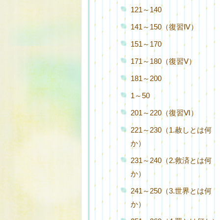
121～140
141～150（復習Ⅳ）
151～170
171～180（復習Ⅴ）
181～200
1～50
201～220（復習Ⅵ）
221～230（1.赦しとは何
か）
231～240（2.救済とは何
か）
241～250（3.世界とは何
か）