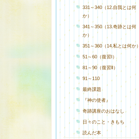
331～340（12.自我とは何
か）
341～350（13.奇跡とは何
か）
351～360（14.私とは何か
51～60（復習Ⅰ）
81～90（復習Ⅱ）
91～110
最終課題
『神の使者』
奇跡講座のおはなし
日々のこと・きもち
読んだ本