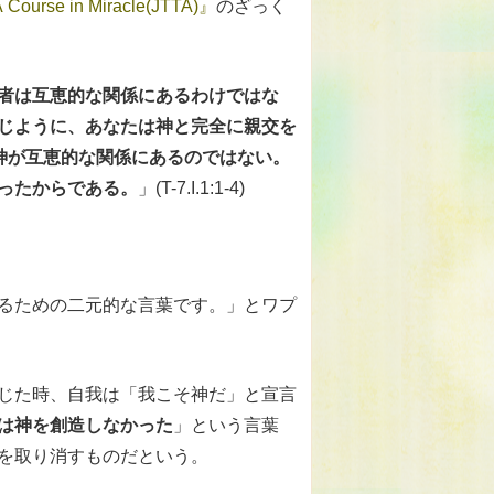
A Course in Miracle(JTTA)』
のざっく
者は互恵的な関係にあるわけではな
じように、あなたは神と完全に親交を
と神が互恵的な関係にあるのではない。
ったからである。
」(T-7.I.1:1-4)
るための二元的な言葉です。」とワプ
じた時、自我は「我こそ神だ」と宣言
は神を創造しなかった
」という言葉
を取り消すものだという。