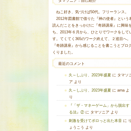
タマソニア：自己紹介
ねこ好き、気づけば50代。フリーランス。
2012年図書館で借りた『神の使者』という
読んだことをきっかけに『奇跡講座』に興味
ち、2013年６月から、ひとりでワークをして
す。てくてく365のワーク終えて、２巡目へ。
『奇跡講座』から感じることを書こうとブロ
くりました。
最近のコメント
久～しぶり、2023年盛夏
に
タマソ
ア
より
久～しぶり、2023年盛夏
に
arna
よ
り
『「ザ・マネーゲーム」から脱出す
る法』②
に
タマソニア
より
刺激を受けてポロっと出た本音
に
ょうこう
より