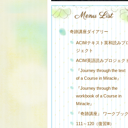
Menu List
奇跡講座ダイアリー
ACIMテキスト英和読みプ
ジェクト
ACIM英語読みプロジェク
『Journey through the text
of a Course in Miracle』
『Journey through the
workbook of a Course in
Miracle』
『奇跡講座』 ワークブッ
111～120（復習Ⅲ）