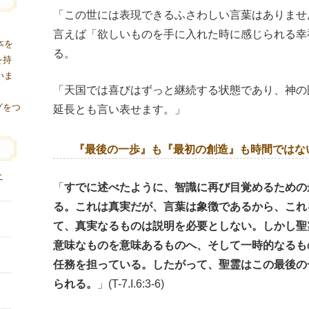
「この世には表現できるふさわしい言葉はありませ
言えば「欲しいものを手に入れた時に感じられる幸
本を
る。
を持
いま
「天国では喜びはずっと継続する状態であり、神の
グをつ
延長とも言い表せます。」
『最後の一歩』も『最初の創造』も時間ではな
ニ
「
すでに述べたように、智識に再び目覚めるための
る。これは真実だが、言葉は象徴であるから、これ
て、真実なるものは説明を必要としない。しかし聖
意味なものを意味あるものへ、そして一時的なるも
任務を担っている。したがって、聖霊はこの最後の
られる。
」(T-7.I.6:3-6)
り