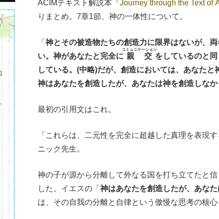
ACIMテキスト解説本
『Journey through the Text of 
りまとめ。7章1節、神の一体性について。
「
神とその被造物たちの創造力に限界はないが、両
コミュニケーション
い。神があなたと完全に
親交
をしているのと同
している。(中略)だが、創造においては、あなた
ロ
神はあなたを創造したが、あなたは神を創造しなか
ト
最初の引用文はこれ。
「これらは、二元性を完全に超越した真理を表現す
ニック先生。
神の子が源から分離して外なる国を打ち立てたと信
した。イエスの「
神はあなたを創造したが、あなた
ク
は、その自我の分離と自律という傲慢な思考の核心