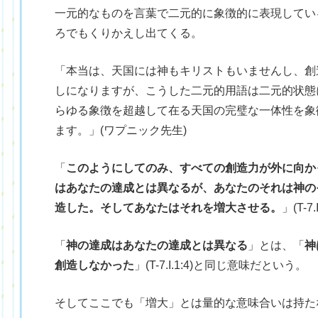
一元的なものを言葉で二元的に象徴的に表現してい
ろでもくりかえし出てくる。
「本当は、天国には神もキリストもいませんし、創
しになりますが、こうした二元的用語は二元的状態
らゆる象徴を超越して在る天国の完璧な一体性を象
ます。」(ワプニック先生)
「
このようにしてのみ、すべての創造力が外に向か
はあなたの達成とは異なるが、あなたのそれは神の
造した。そしてあなたはそれを増大させる。
」(T-7.I
「
神の達成はあなたの達成とは異なる
」とは、「
神
創造しなかった
」(T-7.I.1:4)と同じ意味だという。
そしてここでも「増大」とは量的な意味合いは持た