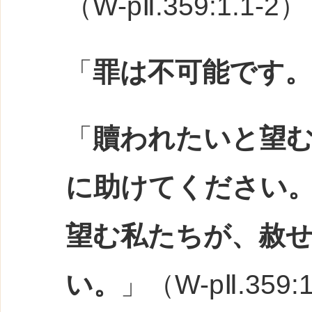
（W-pⅡ.359:1.1-2）
「
罪は不可能です。
「
贖われたいと望
に助けてください
望む私たちが、赦
い。
」（W-pⅡ.359:1