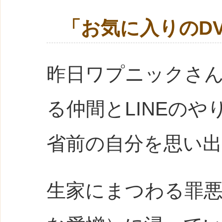
「お気に入りのD
昨日ワプニックさ
る仲間とLINEの
省前の自分を思い
生家にまつわる罪