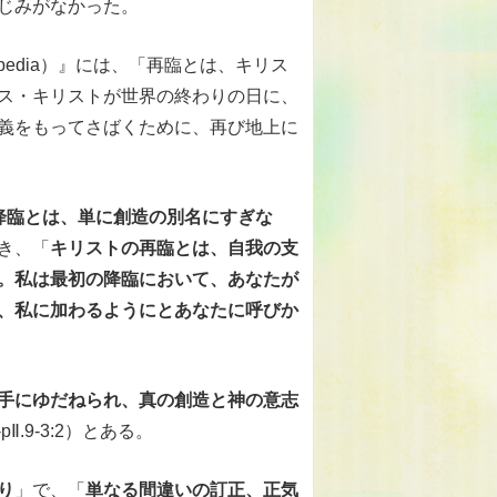
じみがなかった。
pedia）』には、「再臨とは、キリス
ス・キリストが世界の終わりの日に、
義をもってさばくために、再び地上に
降臨とは、単に創造の別名にすぎな
き、「
キリストの再臨とは、自我の支
。私は最初の降臨において、あなたが
、私に加わるようにとあなたに呼びか
手にゆだねられ、真の創造と神の意志
pⅡ.9-3:2）とある。
り
」で、「
単なる間違いの訂正、正気