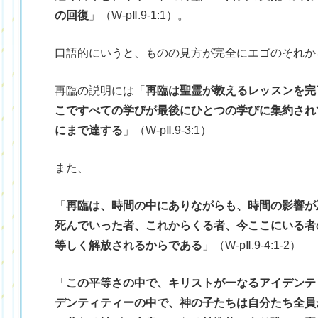
の回復
」（W-pⅡ.9-1:1）。
口語的にいうと、ものの見方が完全にエゴのそれか
再臨の説明には「
再臨は聖霊が教えるレッスンを完
こですべての学びが最後にひとつの学びに集約され
にまで達する
」（W-pⅡ.9-3:1）
また、
「
再臨は、時間の中にありながらも、時間の影響が
死んでいった者、これからくる者、今ここにいる者
等しく解放されるからである
」（W-pⅡ.9-4:1-2）
「
この平等さの中で、キリストが一なるアイデンテ
デンティティーの中で、神の子たちは自分たち全員