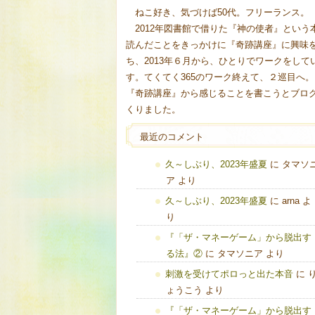
ねこ好き、気づけば50代。フリーランス。
2012年図書館で借りた『神の使者』という
読んだことをきっかけに『奇跡講座』に興味
ち、2013年６月から、ひとりでワークをして
す。てくてく365のワーク終えて、２巡目へ。
『奇跡講座』から感じることを書こうとブロ
くりました。
最近のコメント
久～しぶり、2023年盛夏
に
タマソ
ア
より
久～しぶり、2023年盛夏
に
arna
よ
り
『「ザ・マネーゲーム」から脱出す
る法』②
に
タマソニア
より
刺激を受けてポロっと出た本音
に
ょうこう
より
『「ザ・マネーゲーム」から脱出す