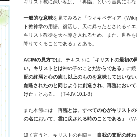
キリスト教に疎い私は、「再臨」という言葉にもな
一般的な意味
を見てみると『ウィキペディア（Wiki
ト教神学の用語。復活し、天に昇ったとされるイエ
キリスト教徒を天へ導き入れるため、また、世界を
降りてくることである」とある。
ロ
ACIMの見方では
、テキストに「
キリストの最初の
ト
い。キリストとは神の子のことだからである
」に続
配の終焉と心の癒し以上のものを意味してはいない
創造されたのと同じように創造され、再臨において
けた
」とある。（T-4.IV.10.1-3）
また本節には「
再臨とは、すべての心がキリストの
の名において、霊に戻される時のことである」
（W-
ク
短く言うと、キリストの再臨＝「
自我の支配の終わ