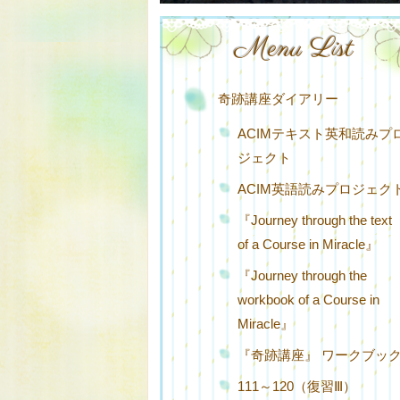
Menu List
奇跡講座ダイアリー
ACIMテキスト英和読みプ
ジェクト
ACIM英語読みプロジェク
『Journey through the text
of a Course in Miracle』
『Journey through the
workbook of a Course in
Miracle』
『奇跡講座』 ワークブッ
111～120（復習Ⅲ）