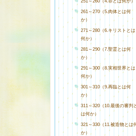
251～260（4.罪とは何か）
261～270（5.肉体とは何
か）
271～280（6.キリストとは
何か）
281～290（7.聖霊とは何
か）
291～300（8.実相世界とは
何か）
301～310（9.再臨とは何
か）
311～320（10.最後の審判
は何か）
321～330（11.被造物とは
か）