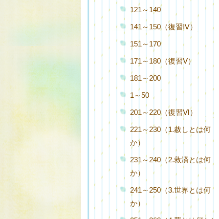
121～140
141～150（復習Ⅳ）
151～170
171～180（復習Ⅴ）
181～200
1～50
201～220（復習Ⅵ）
221～230（1.赦しとは何
か）
231～240（2.救済とは何
か）
241～250（3.世界とは何
か）