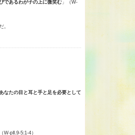
びであるわが子の上に微笑む
」（W-
だ。
あなたの目と耳と手と足を必要として
W-pⅡ.9-5:1-4）