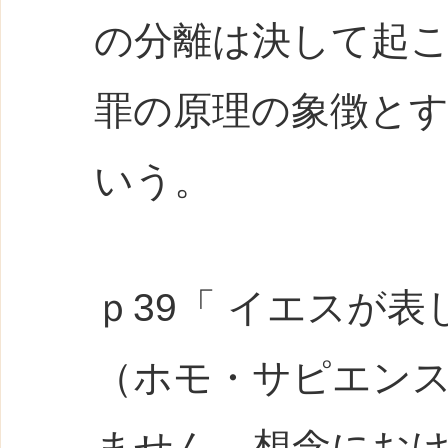
の分離は決して起
罪の原理の象徴と
いう。
ｐ39「 イエスが
（ホモ・サピエン
ません。想念にお