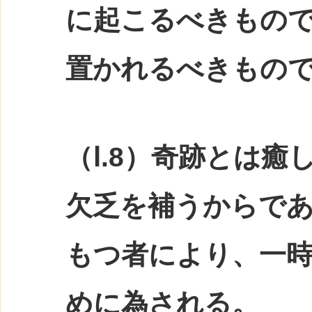
に起こるべきもの
置かれるべきもの
（Ⅰ.8）奇跡とは
欠乏を補うからで
もつ者により、一
めに為される。