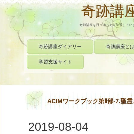
奇跡講
奇跡講座を日々ゆっくり学習してい
奇跡講座ダイアリー
奇跡講座と
学習支援サイト
ACIMワークブック第Ⅱ部‐7.聖
2019-08-04