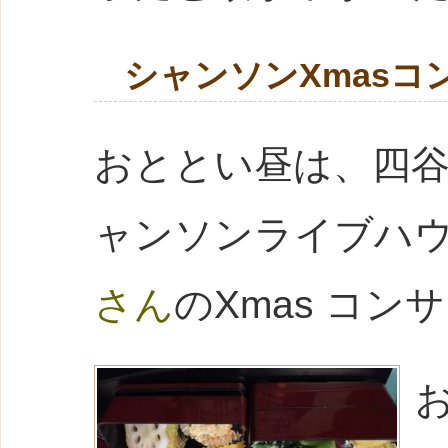
シャンソンXmasコ
おととい昼は、四
ャンソンライブハ
さん
のXmas コン