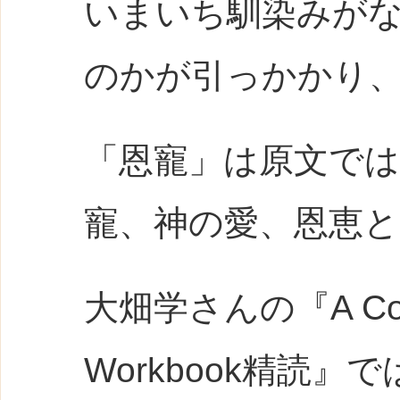
いまいち馴染みが
のかが引っかかり
「恩寵」は原文ではg
寵、神の愛、恩恵と
大畑学さんの『
A Co
Workbook精読
』で